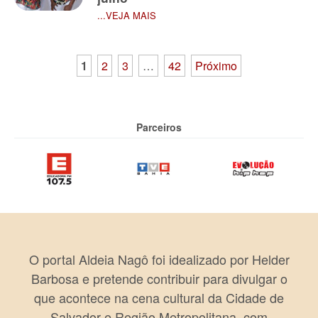
...VEJA MAIS
Paginação
1
2
3
…
42
Próximo
de
posts
Parceiros
O portal Aldeia Nagô foi idealizado por Helder
Barbosa e pretende contribuir para divulgar o
que acontece na cena cultural da Cidade de
Salvador e Região Metropolitana, com