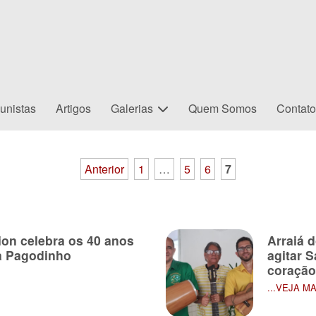
unistas
Artigos
Galerias
Quem Somos
Contat
Anterior
1
…
5
6
7
on celebra os 40 anos
Arraiá 
ca Pagodinho
agitar 
coração
...VEJA M