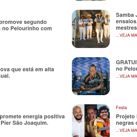
Samba 
ensaios
 promove segundo
mestre
s no Pelourinho com
...VEJA M
GRATUI
no Pelou
ova que está em alta
ual.
...VEJA M
Festa
romete energia positiva
Projeto
 Píer São Joaquim.
negras 
...VEJA M