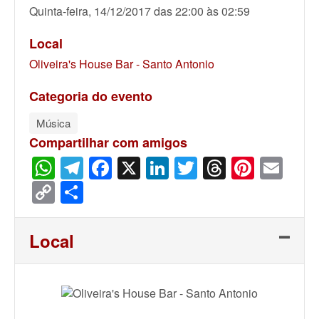
Quinta-feira, 14/12/2017 das 22:00 às 02:59
Local
Oliveira's House Bar - Santo Antonio
Categoria do evento
Música
Compartilhar com amigos
WhatsApp
Telegram
Facebook
X
LinkedIn
Twitter
Threads
Pinter
Ema
Copy
Share
Link
Local