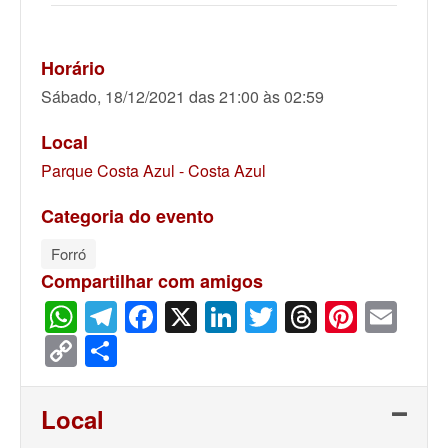
Horário
Sábado, 18/12/2021 das 21:00 às 02:59
Local
Parque Costa Azul - Costa Azul
Categoria do evento
Forró
Compartilhar com amigos
WhatsApp
Telegram
Facebook
X
LinkedIn
Twitter
Threads
Pinter
Ema
Copy
Share
Link
Local