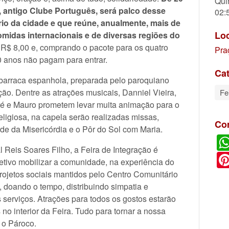
Qui
, antigo Clube Português, será palco desse
02:
rio da cidade e que reúne, anualmente, mais de
Lo
omidas internacionais e de diversas regiões do
 R$ 8,00 e, comprando o pacote para os quatro
Pra
10 anos não pagam para entrar.
Cat
 barraca espanhola, preparada pelo paroquiano
ção. Dentre as atrações musicais, Danniel Vieira,
Fe
ré e Mauro prometem levar muita animação para o
ligiosa, na capela serão realizadas missas,
Co
e da Misericórdia e o Pôr do Sol com Maria.
Reis Soares Filho, a Feira de Integração é
etivo mobilizar a comunidade, na experiência do
projetos sociais mantidos pelo Centro Comunitário
, doando o tempo, distribuindo simpatia e
 serviços. Atrações para todos os gostos estarão
no interior da Feira. Tudo para tornar a nossa
u o Pároco.