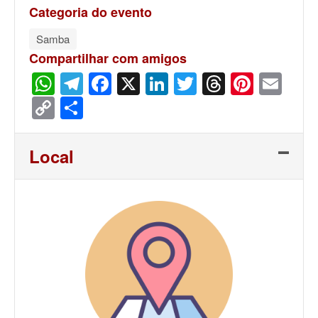
Categoria do evento
Samba
Compartilhar com amigos
WhatsApp
Telegram
Facebook
X
LinkedIn
Twitter
Threads
Pinter
Ema
Copy
Share
Link
Local