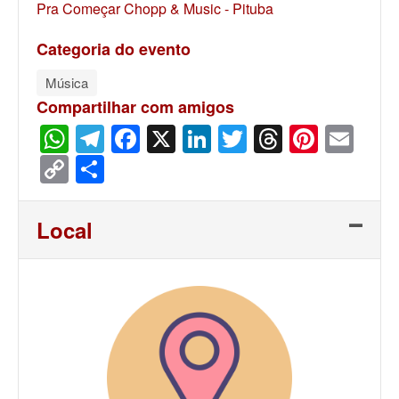
Pra Começar Chopp & Music - Pituba
Categoria do evento
Música
Compartilhar com amigos
WhatsApp
Telegram
Facebook
X
LinkedIn
Twitter
Threads
Pinter
Ema
Copy
Share
Link
Local