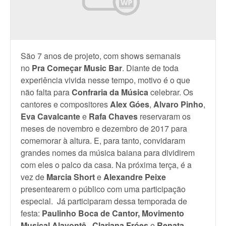
São 7 anos de projeto, com shows semanais
no
Pra Começar Music Bar
.
Diante de toda
experiência vivida nesse tempo, motivo é o que
não falta para
Confraria da Música
celebrar.
Os
cantores e compositores
Alex Góes
,
Alvaro Pinho
,
Eva Cavalcante
e
Rafa Chaves
reservaram os
meses de novembro e dezembro de 2017 para
comemorar à altura. E, para tanto, convidaram
grandes nomes da música baiana para dividirem
com eles o palco da casa. Na próxima terça, é a
vez de
Marcia Short
e
Alexandre Peixe
presentearem o público com uma participação
especial. Já participaram dessa temporada de
festa:
Paulinho Boca
de Cantor,
Movimento
Musical Alavontê
,
Clariana Fróes
e
Renata