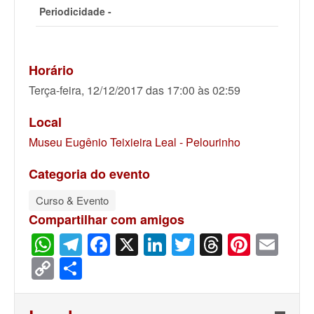
Periodicidade -
Horário
Terça-feira, 12/12/2017 das 17:00 às 02:59
Local
Museu Eugênio Teixieira Leal - Pelourinho
Categoria do evento
Curso & Evento
Compartilhar com amigos
WhatsApp
Telegram
Facebook
X
LinkedIn
Twitter
Threads
Pinter
Ema
Copy
Share
Link