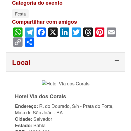
Categoria do evento
Festa
Compartilhar com amigos
WhatsApp
Telegram
Facebook
X
LinkedIn
Twitter
Threads
Pinter
Ema
Copy
Share
Link
Local
Hotel Via dos Corais
Endereço:
R. do Dourado, S/n - Praia do Forte,
Mata de São João - BA
Cidade:
Salvador
Estado:
Bahia