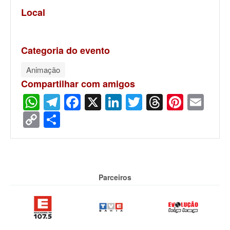
Local
Categoria do evento
Animação
Compartilhar com amigos
WhatsApp
Telegram
Facebook
X
LinkedIn
Twitter
Threads
Pinter
Ema
Copy
Share
Link
Parceiros