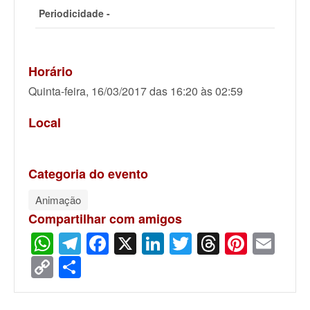
Periodicidade -
Horário
Quinta-feira, 16/03/2017 das 16:20 às 02:59
Local
Categoria do evento
Animação
Compartilhar com amigos
WhatsApp
Telegram
Facebook
X
LinkedIn
Twitter
Threads
Pinter
Ema
Copy
Share
Link