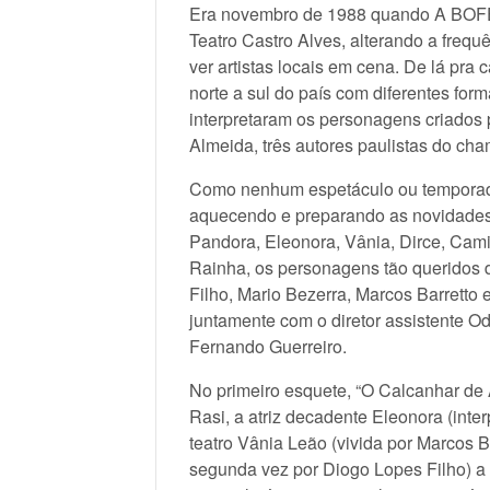
Era novembro de 1988 quando A BOFE
Teatro Castro Alves, alterando a frequ
ver artistas locais em cena. De lá pra 
norte a sul do país com diferentes form
interpretaram os personagens criados
Almeida, três autores paulistas do cham
Como nenhum espetáculo ou temporada 
aquecendo e preparando as novidades
Pandora, Eleonora, Vânia, Dirce, Cami
Rainha, os personagens tão queridos d
Filho, Mario Bezerra, Marcos Barretto 
juntamente com o diretor assistente O
Fernando Guerreiro.
No primeiro esquete, “O Calcanhar de A
Rasi, a atriz decadente Eleonora (inter
teatro Vânia Leão (vivida por Marcos B
segunda vez por Diogo Lopes Filho) a 