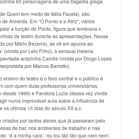
á sozinha 60 personagens de uma tragédia grega.
 de Quem tem medo de Itália Fausta), são
de Almeida. Em “O Ponto e a Atriz”, vários
gatar a função do Ponto, figura que lembrava o
nhias de teatro durante as apresentações. Nesse
ado por Mário Bezerra), se vê em apuros ao
’ (vivida por Lelo Filho), a sensual Helena
espevitada anãzinha Camila (vivida por Diogo Lopes
terpretada por Marcos Barretto).
 ensino do teatro é o foco central e o público é
 com quem duas professoras universitárias,
ho desde 1988) e Pandora Luzia (dessa vez vivida
agir numa improvável aula sobre a influência de
 os últimos 15 dias do século XII a.c.
criados por tantos atores que já passaram pelo
esas de bar, nos ambientes de trabalho e nas
o: ‘é a minha cara’, ‘eu tou tão tão que nem nem’,