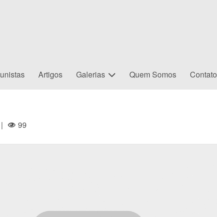
unistas
Artigos
Galerias
Quem Somos
Contat
|
99