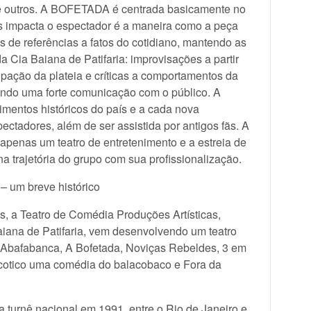
tre outros. A BOFETADA é centrada basicamente no
s impacta o espectador é a maneira como a peça
s de referências a fatos do cotidiano, mantendo as
a Cia Baiana de Patifaria: improvisações a partir
cipação da plateia e críticas a comportamentos da
ndo uma forte comunicação com o público. A
entos históricos do país e a cada nova
ctadores, além de ser assistida por antigos fãs. A
r apenas um teatro de entretenimento e a estreia de
trajetória do grupo com sua profissionalização.
um breve histórico
s, a Teatro de Comédia Produções Artísticas,
ana de Patifaria, vem desenvolvendo um teatro
: Abafabanca, A Bofetada, Noviças Rebeldes, 3 em
ricotico uma comédia do balacobaco e Fora da
a turnê nacional em 1991, entre o Rio de Janeiro e