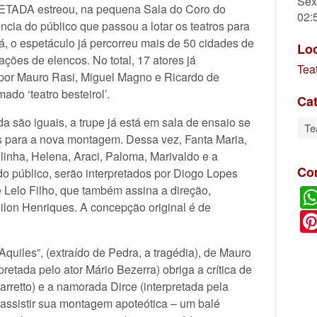
Sex
TADA estreou, na pequena Sala do Coro do
02:
ência do público que passou a lotar os teatros para
cá, o espetáculo já percorreu mais de 50 cidades de
Lo
ações de elencos. No total, 17 atores já
Tea
 por Mauro Rasi, Miguel Magno e Ricardo de
ado ‘teatro besteirol’.
Cat
são iguais, a trupe já está em sala de ensaio se
Te
 para a nova montagem. Dessa vez, Fanta Maria,
linha, Helena, Araci, Paloma, Marivaldo e a
Co
o público, serão interpretados por Diogo Lopes
e Lelo Filho, que também assina a direção,
dilon Henriques. A concepção original é de
quiles”, (extraído de Pedra, a tragédia), de Mauro
pretada pelo ator Mário Bezerra) obriga a crítica de
arretto) e a namorada Dirce (interpretada pela
assistir sua montagem apoteótica – um balé