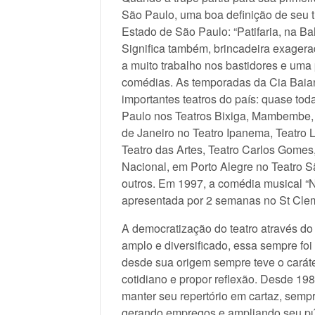
São Paulo, uma boa definição de seu tra
Estado de São Paulo: “Patifaria, na B
Significa também, brincadeira exagera
a muito trabalho nos bastidores e uma 
comédias. As temporadas da Cia Baia
importantes teatros do país: quase to
Paulo nos Teatros Bixiga, Mambembe, Cu
de Janeiro no Teatro Ipanema, Teatro 
Teatro das Artes, Teatro Carlos Gomes,
Nacional, em Porto Alegre no Teatro S
outros. Em 1997, a comédia musical “N
apresentada por 2 semanas no St Cle
A democratização do teatro através do
amplo e diversificado, essa sempre foi
desde sua origem sempre teve o caráter
cotidiano e propor reflexão. Desde 19
manter seu repertório em cartaz, sem
gerando empregos e ampliando seu púb