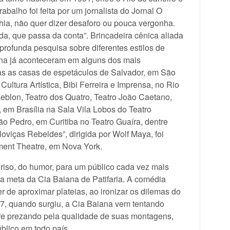
balho foi feita por um jornalista do Jornal O
ahia, não quer dizer desaforo ou pouca vergonha.
da, que passa da conta”. Brincadeira cênica aliada
profunda pesquisa sobre diferentes estilos de
na já aconteceram em alguns dos mais
das as casas de espetáculos de Salvador, em São
ltura Artística, Bibi Ferreira e Imprensa, no Rio
Leblon, Teatro dos Quatro, Teatro João Caetano,
 em Brasília na Sala Vila Lobos do Teatro
ão Pedro, em Curitiba no Teatro Guaíra, dentre
oviças Rebeldes”, dirigida por Wolf Maya, foi
ment Theatre, em Nova York.
 riso, do humor, para um público cada vez mais
 a meta da Cia Baiana de Patifaria. A comédia
 de aproximar plateias, ao ironizar os dilemas do
87, quando surgiu, a Cia Baiana vem tentando
pre prezando pela qualidade de suas montagens,
lico em todo país.