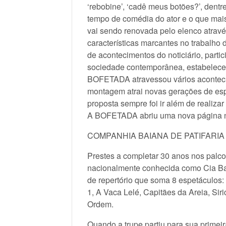
‘rebobine’, ‘cadê meus botões?’, den
tempo de comédia do ator e o que mai
vai sendo renovada pelo elenco atravé
características marcantes no trabalho d
de acontecimentos do noticiário, parti
sociedade contemporânea, estabelece
BOFETADA atravessou vários acontecim
montagem atrai novas gerações de espe
proposta sempre foi ir além de realiza
A BOFETADA abriu uma nova página na 
COMPANHIA BAIANA DE PATIFARIA – 
Prestes a completar 30 anos nos palco
nacionalmente conhecida como Cia Bai
de repertório que soma 8 espetáculos
1, A Vaca Lelé, Capitães da Areia, Si
Ordem.
Quando a trupe partiu para sua primeir