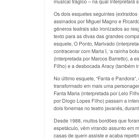
musical trágico – na qual interpretar
Os dois esquetes seguintes (extraídos
assinados por Miguel Magno e Ricardo 
gêneros teatrais são ironizados ao res
texto para as divas das grandes compa
esquete, O Ponto, Marivado (interpret
contracenar com Maria I, ‘a rainha boba
(interpretada por Marcos Barretto), a 
Filho) e a desbocada Aracy (também in
No último esquete, “Fanta e Pandora”, o
transformado em mais uma personagem
Fanta Maria (interpretada por Lelo Fil
por Diogo Lopes Filho) passam a inter
dois fonemas no teatro javanês, durante
Desde 1988, muitos bordões que foram 
espetáculo, vêm virando assunto em m
casas de quem assiste e acaba repetind