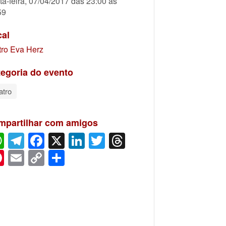
ta-feira, 07/04/2017 das 23:00 às
59
cal
tro Eva Herz
egoria do evento
atro
mpartilhar com amigos
WhatsApp
Telegram
Facebook
X
LinkedIn
Twitter
Threads
Pinterest
Email
Copy
Share
Link