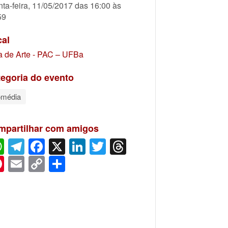
nta-feira, 11/05/2017 das 16:00 às
59
cal
a de Arte - PAC – UFBa
egoria do evento
média
mpartilhar com amigos
WhatsApp
Telegram
Facebook
X
LinkedIn
Twitter
Threads
Pinterest
Email
Copy
Share
Link