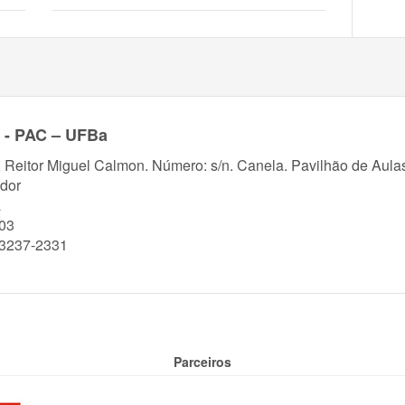
e - PAC – UFBa
. Reitor Miguel Calmon. Número: s/n. Canela. Pavilhão de Aul
dor
a
03
)3237-2331
Parceiros