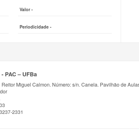
Valor -
Periodicidade -
e - PAC – UFBa
. Reitor Miguel Calmon. Número: s/n. Canela. Pavilhão de Aul
dor
a
03
)3237-2331