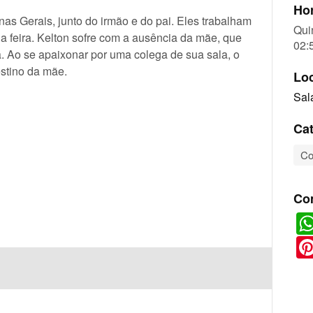
Hor
nas Gerais, junto do irmão e do pai. Eles trabalham
Qui
a feira. Kelton sofre com a ausência da mãe, que
02:
a. Ao se apaixonar por uma colega de sua sala, o
stino da mãe.
Lo
Sal
Cat
Co
Co