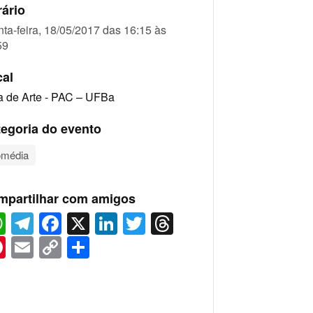
ário
nta-feira, 18/05/2017 das 16:15 às
59
cal
a de Arte - PAC – UFBa
egoria do evento
média
mpartilhar com amigos
WhatsApp
Telegram
Facebook
X
LinkedIn
Twitter
Threads
Pinterest
Email
Copy
Share
Link