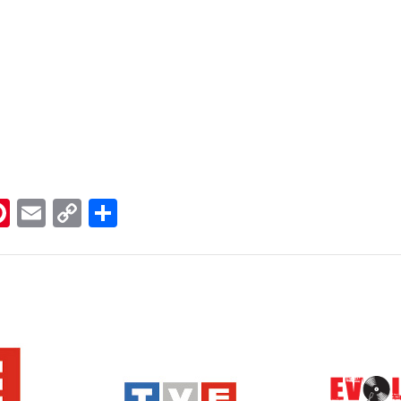
n
er
hreads
Pinterest
Email
Copy
Share
Link