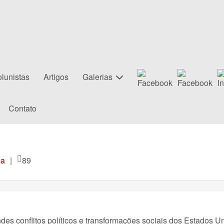
lunistas
Artigos
Galerias
Contato
ma
|
89
s conflitos políticos e transformações sociais dos Estados Un