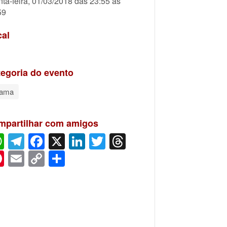
nta-feira, 01/03/2018 das 23:55 às
59
cal
egoria do evento
rama
mpartilhar com amigos
WhatsApp
Telegram
Facebook
X
LinkedIn
Twitter
Threads
Pinterest
Email
Copy
Share
Link