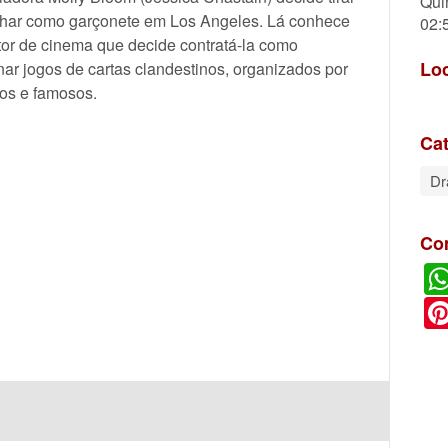
Qui
balhar como garçonete em Los Angeles. Lá conhece
02:
tor de cinema que decide contratá-la como
Lo
nar jogos de cartas clandestinos, organizados por
cos e famosos.
Cat
D
Co