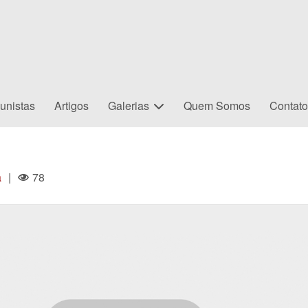
unistas
Artigos
Galerias
Quem Somos
Contat
a
|
78