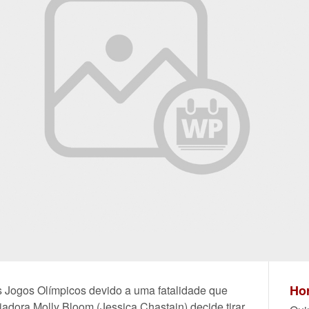
Hor
s Jogos Olímpicos devido a uma fatalidade que
iadora Molly Bloom (Jessica Chastain) decide tirar