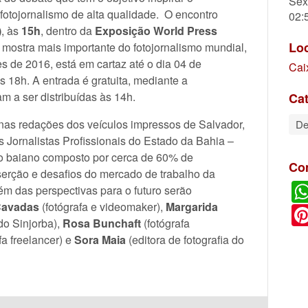
Sex
fotojornalismo de alta qualidade. O encontro
02:
)
, às
15h
, dentro da
Exposição World Press
Lo
mostra mais importante do fotojornalismo mundial,
s de 2016, está em cartaz até o dia 04 de
Cai
s 18h. A entrada é gratuita, mediante a
 a ser distribuídas às 14h.
Cat
a nas redações dos veículos impressos de Salvador,
De
Jornalistas Profissionais do Estado da Bahia –
 baiano composto por cerca de 60% de
Co
nserção e desafios do mercado de trabalho da
lém das perspectivas para o futuro serão
Cavadas
(fotógrafa e videomaker),
Margarida
do Sinjorba),
Rosa Bunchaft
(fotógrafa
fa freelancer) e
Sora Maia
(editora de fotografia do