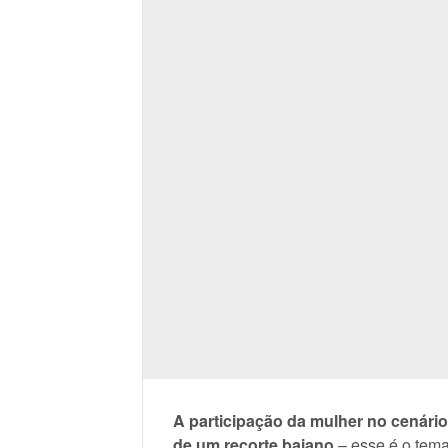
A participação da mulher no cenário
de um recorte baiano
– esse é o tema