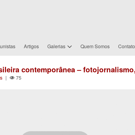
unistas
Artigos
Galerias
Quem Somos
Contat
asileira contemporânea – fotojornalism
s
|
75