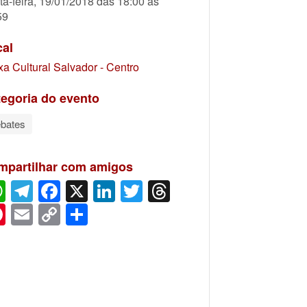
ta-feira, 19/01/2018 das 18:00 às
59
cal
xa Cultural Salvador - Centro
egoria do evento
bates
mpartilhar com amigos
WhatsApp
Telegram
Facebook
X
LinkedIn
Twitter
Threads
Pinterest
Email
Copy
Share
Link