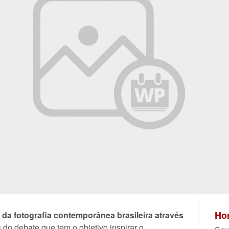
Hor
 da fotografia contemporânea brasileira através
 do debate que tem o objetivo inspirar o