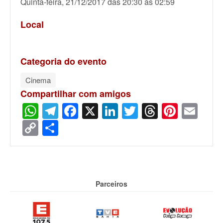
Quinta-feira, 21/12/2017 das 20:30 às 02:59
Local
Categoria do evento
Cinema
Compartilhar com amigos
WhatsApp
Telegram
Facebook
X
LinkedIn
Twitter
Threads
Pinter
Ema
Copy
Share
Link
Parceiros