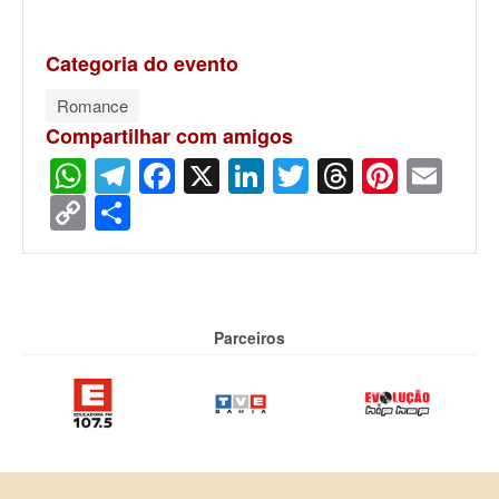
Categoria do evento
Romance
Compartilhar com amigos
WhatsApp
Telegram
Facebook
X
LinkedIn
Twitter
Threads
Pinter
Ema
Copy
Share
Link
Parceiros