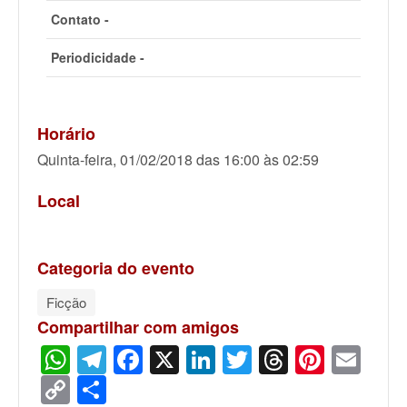
Contato -
Periodicidade -
Horário
Quinta-feira, 01/02/2018 das 16:00 às 02:59
Local
Categoria do evento
Ficção
Compartilhar com amigos
WhatsApp
Telegram
Facebook
X
LinkedIn
Twitter
Threads
Pinter
Ema
Copy
Share