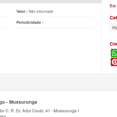
Bar
Valor -
Não informado
Cat
Periodicidade -
M
Co
ego - Mussurunga
tor C, R. Dr. Artur Couto, 41 - Mussurunga I
dor