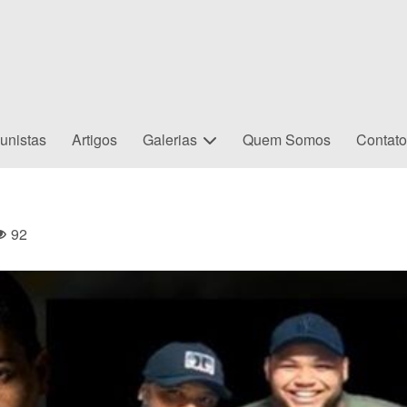
unistas
Artigos
Galerias
Quem Somos
Contat
92