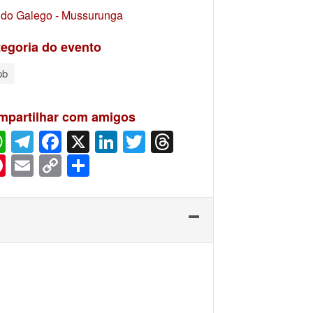
 do Galego - Mussurunga
egoria do evento
pb
mpartilhar com amigos
WhatsApp
Telegram
Facebook
X
LinkedIn
Twitter
Threads
Pinterest
Email
Copy
Share
Link