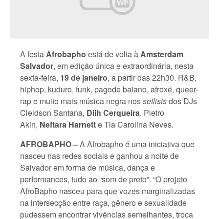
A festa
Afrobapho
está de volta à
Amsterdam
Salvador
, em edição única e extraordinária, nesta
sexta-feira,
19 de janeiro
, a partir das 22h30. R&B,
hiphop, kuduro, funk, pagode baiano, afroxé, queer-
rap e muito mais música negra nos
setlists
dos DJs
Cleidson Santana,
Diih Cerqueira
, Pietro
Akin,
Neftara Harnett
e Tia Carolina Neves.
AFROBAPHO –
A Afrobapho é uma iniciativa que
nasceu nas redes sociais e ganhou a noite de
Salvador em forma de música, dança e
performances, tudo ao “som de preto”. “O projeto
AfroBapho nasceu para que vozes marginalizadas
na intersecção entre raça, gênero e sexualidade
pudessem encontrar vivências semelhantes, troca