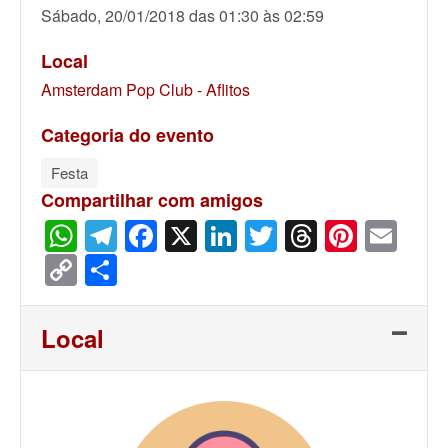
Sábado, 20/01/2018 das 01:30 às 02:59
Local
Amsterdam Pop Club - Aflitos
Categoria do evento
Festa
Compartilhar com amigos
WhatsApp
Telegram
Facebook
X
LinkedIn
Twitter
Threads
Pinter
Ema
Copy
Share
Link
Local