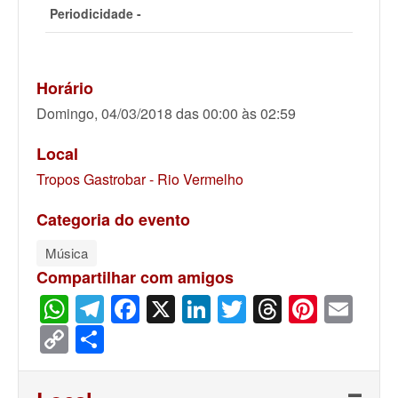
Periodicidade -
Horário
Domingo, 04/03/2018 das 00:00 às 02:59
Local
Tropos Gastrobar - Rio Vermelho
Categoria do evento
Música
Compartilhar com amigos
WhatsApp
Telegram
Facebook
X
LinkedIn
Twitter
Threads
Pinter
Ema
Copy
Share
Link