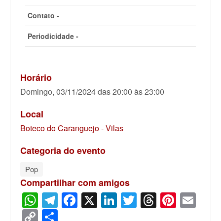
Contato -
Periodicidade -
Horário
Domingo, 03/11/2024 das 20:00 às 23:00
Local
Boteco do Caranguejo - Vilas
Categoria do evento
Pop
Compartilhar com amigos
WhatsApp
Telegram
Facebook
X
LinkedIn
Twitter
Threads
Pinter
Ema
Copy
Share