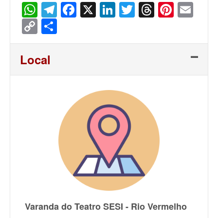
WhatsApp
Telegram
Facebook
X
LinkedIn
Twitter
Threads
Pinter
Ema
Copy
Share
Link
Local
Varanda do Teatro SESI - Rio Vermelho