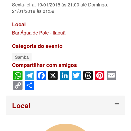
Sexta-feira, 19/01/2018 às 21:00
até
Domingo,
21/01/2018 às 01:59
Local
Bar Água de Pote - Itapuã
Categoria do evento
Samba
Compartilhar com amigos
WhatsApp
Telegram
Facebook
X
LinkedIn
Twitter
Threads
Pinter
Ema
Copy
Share
Link
Local