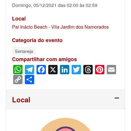
Domingo, 05/12/2021 das 02:00 às 02:59
Local
Pai Inácio Beach - Vila Jardim dos Namorados
Categoria do evento
Sertaneja
Compartilhar com amigos
WhatsApp
Telegram
Facebook
X
LinkedIn
Twitter
Threads
Pinter
Ema
Copy
Share
Link
Local