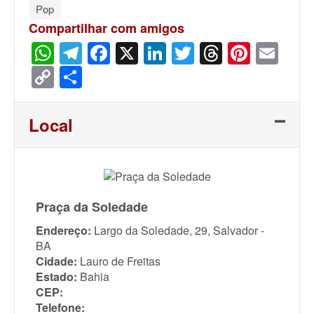
Pop
Compartilhar com amigos
WhatsApp
Telegram
Facebook
X
LinkedIn
Twitter
Threads
Pinter
Ema
Copy
Share
Link
Local
Praça da Soledade
Endereço:
Largo da Soledade, 29, Salvador -
BA
Cidade:
Lauro de Freitas
Estado:
Bahia
CEP:
Telefone: