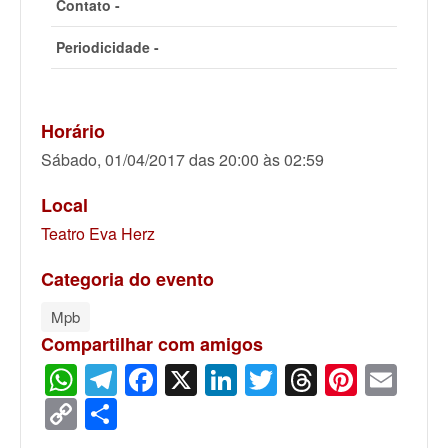
Contato -
Periodicidade -
Horário
Sábado, 01/04/2017 das 20:00 às 02:59
Local
Teatro Eva Herz
Categoria do evento
Mpb
Compartilhar com amigos
WhatsApp
Telegram
Facebook
X
LinkedIn
Twitter
Threads
Pinter
Ema
Copy
Share
Link