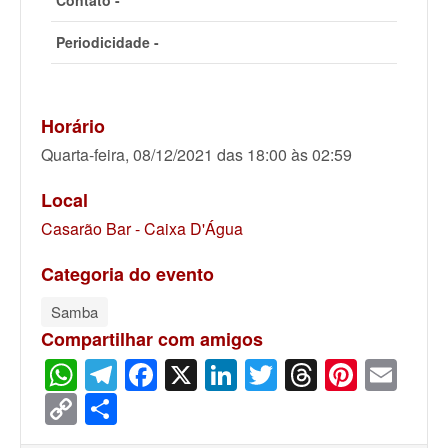
Contato -
Periodicidade -
Horário
Quarta-feira, 08/12/2021 das 18:00 às 02:59
Local
Casarão Bar - Caixa D'Água
Categoria do evento
Samba
Compartilhar com amigos
WhatsApp
Telegram
Facebook
X
LinkedIn
Twitter
Threads
Pinter
Ema
Copy
Share
Link