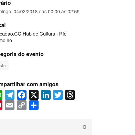
ário
ingo, 04/03/2018 das 00:00 às 02:59
cal
cadao.CC Hub de Cultura - Rio
melho
egoria do evento
sta
mpartilhar com amigos
WhatsApp
Telegram
Facebook
X
LinkedIn
Twitter
Threads
Pinterest
Email
Copy
Share
Link