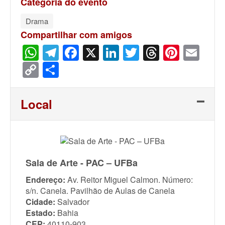
Categoria do evento
Drama
Compartilhar com amigos
WhatsApp
Telegram
Facebook
X
LinkedIn
Twitter
Threads
Pinter
Ema
Copy
Share
Link
Local
Sala de Arte - PAC – UFBa
Endereço:
Av. Reitor Miguel Calmon. Número:
s/n. Canela. Pavilhão de Aulas de Canela
Cidade:
Salvador
Estado:
Bahia
CEP:
40110-903