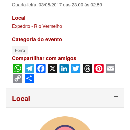
Quarta-feira, 03/05/2017 das 23:00 às 02:59
Local
Expedito - Rio Vermelho
Categoria do evento
Forró
Compartilhar com amigos
WhatsApp
Telegram
Facebook
X
LinkedIn
Twitter
Threads
Pinter
Ema
Copy
Share
Link
Local