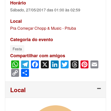
Horário
Sábado, 27/05/2017 das 01:00 às 02:59
Local
Pra Começar Chopp & Music - Pituba
Categoria do evento
Festa
Compartilhar com amigos
WhatsApp
Telegram
Facebook
X
LinkedIn
Twitter
Threads
Pinter
Ema
Copy
Share
Link
Local