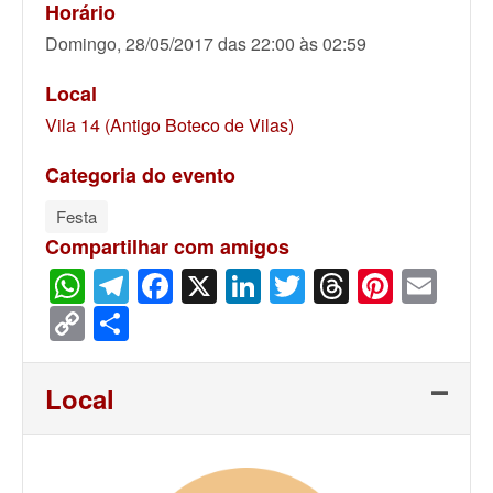
Horário
Domingo, 28/05/2017 das 22:00 às 02:59
Local
Vila 14 (Antigo Boteco de Vilas)
Categoria do evento
Festa
Compartilhar com amigos
WhatsApp
Telegram
Facebook
X
LinkedIn
Twitter
Threads
Pinter
Ema
Copy
Share
Link
Local