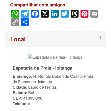
Compartilhar com amigos
WhatsApp
Telegram
Facebook
X
LinkedIn
Twitter
Threads
Pinter
Ema
Copy
Share
Link
Local
Espetaria da Praia - Ipitanga
Endereço:
R. Renato Bebert de Castro. Praia
do Flamengo. Ipitanga
Cidade:
Lauro de Freitas
Estado:
Bahia
CEP:
41603-300
Telefone: