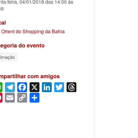
nta-feira, 04/01/2018 das 14:00 às
59
cal
 Orient do Shopping da Bahia
egoria do evento
imação
mpartilhar com amigos
WhatsApp
Telegram
Facebook
X
LinkedIn
Twitter
Threads
Pinterest
Email
Copy
Share
Link