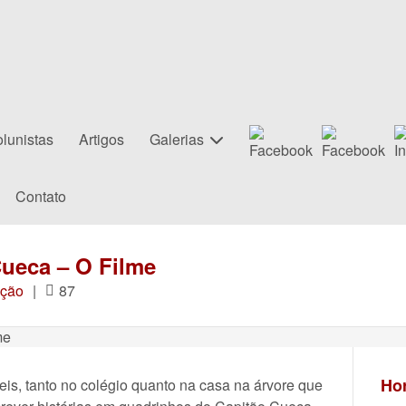
lunistas
Artigos
Galerias
Contato
Cueca – O Filme
ção
|
87
Hor
is, tanto no colégio quanto na casa na árvore que