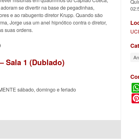
rever histórias em quadrinhos do Capitão Cueca,
Qui
 adoram se divertir na base de pegadinhas,
02:
ores e ao rabugento diretor Krupp. Quando são
Lo
, Jorge usa um anel hipnótico contra o diretor,
as suas ordens.
UCI
O
Cat
An
 Sala 1 (Dublado)
Co
OMENTE sábado, domingo e feriado