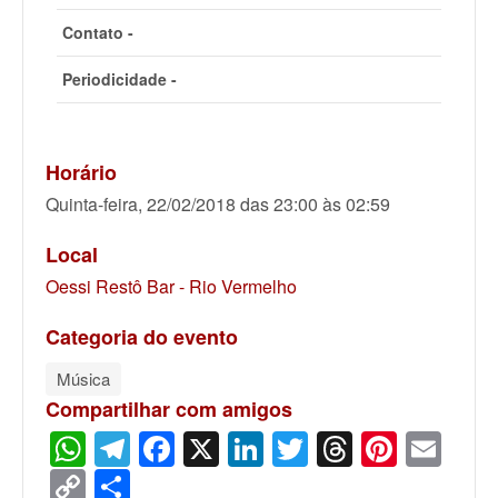
Contato -
Periodicidade -
Horário
Quinta-feira, 22/02/2018 das 23:00 às 02:59
Local
Oessi Restô Bar - Rio Vermelho
Categoria do evento
Música
Compartilhar com amigos
WhatsApp
Telegram
Facebook
X
LinkedIn
Twitter
Threads
Pinter
Ema
Copy
Share