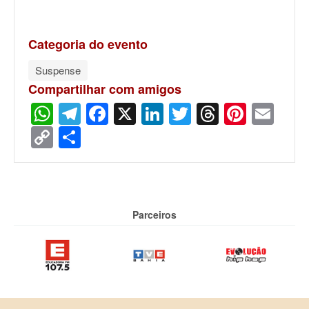
Categoria do evento
Suspense
Compartilhar com amigos
WhatsApp
Telegram
Facebook
X
LinkedIn
Twitter
Threads
Pinter
Ema
Copy
Share
Link
Parceiros