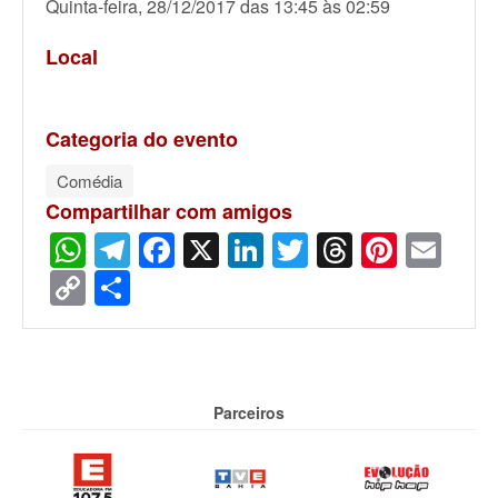
Quinta-feira, 28/12/2017 das 13:45 às 02:59
Local
Categoria do evento
Comédia
Compartilhar com amigos
WhatsApp
Telegram
Facebook
X
LinkedIn
Twitter
Threads
Pinter
Ema
Copy
Share
Link
Parceiros