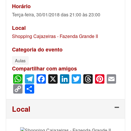
Horário
Terça-feira, 30/01/2018 das 21:00 às 23:00
Local
Shopping Cajazeiras - Fazenda Grande II
Categoria do evento
Aulas
Compartilhar com amigos
WhatsApp
Telegram
Facebook
X
LinkedIn
Twitter
Threads
Pinter
Ema
Copy
Share
Link
Local