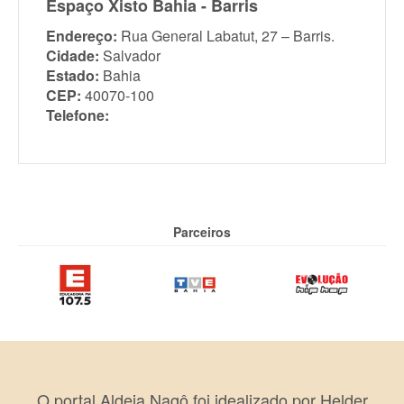
Espaço Xisto Bahia - Barris
Endereço:
Rua General Labatut, 27 – Barris.
Cidade:
Salvador
Estado:
Bahia
CEP:
40070-100
Telefone:
Parceiros
O portal Aldeia Nagô foi idealizado por Helder