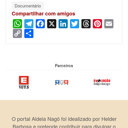
Documentário
Compartilhar com amigos
WhatsApp
Telegram
Facebook
X
LinkedIn
Twitter
Threads
Pinter
Ema
Copy
Share
Link
Parceiros
O portal Aldeia Nagô foi idealizado por Helder
Barbosa e pretende contribuir para divulgar o