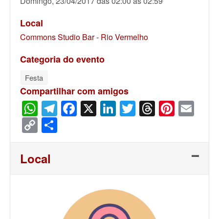
Domingo, 23/04/2017 das 02:00 às 02:59
Local
Commons Studio Bar - Rio Vermelho
Categoria do evento
Festa
Compartilhar com amigos
WhatsApp
Telegram
Facebook
X
LinkedIn
Twitter
Threads
Pinter
Ema
Copy
Share
Link
Local