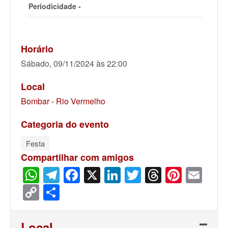
Periodicidade -
Horário
Sábado, 09/11/2024 às 22:00
Local
Bombar - Rio Vermelho
Categoria do evento
Festa
Compartilhar com amigos
WhatsApp
Telegram
Facebook
X
LinkedIn
Twitter
Threads
Pinter
Ema
Copy
Share
Link
Local