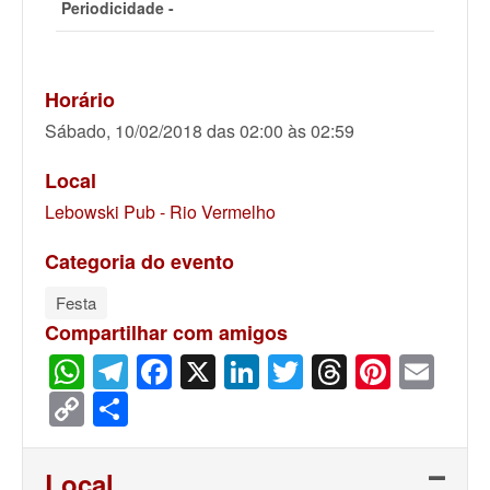
Periodicidade -
Horário
Sábado, 10/02/2018 das 02:00 às 02:59
Local
Lebowski Pub - Rio Vermelho
Categoria do evento
Festa
Compartilhar com amigos
WhatsApp
Telegram
Facebook
X
LinkedIn
Twitter
Threads
Pinter
Ema
Copy
Share
Link
Local