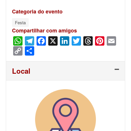
Categoria do evento
Festa
Compartilhar com amigos
WhatsApp
Telegram
Facebook
X
LinkedIn
Twitter
Threads
Pinter
Ema
Copy
Share
Link
Local