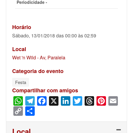
Periodicidade -
Horário
Sábado, 13/01/2018 das 00:00 às 02:59
Local
Wet 'n Wild - Av, Paralela
Categoria do evento
Festa
Compartilhar com amigos
WhatsApp
Telegram
Facebook
X
LinkedIn
Twitter
Threads
Pinter
Ema
Copy
Share
Link
Local