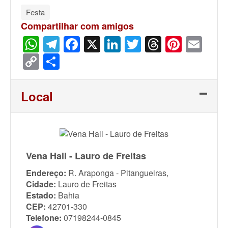
Festa
Compartilhar com amigos
WhatsApp
Telegram
Facebook
X
LinkedIn
Twitter
Threads
Pinter
Ema
Copy
Share
Link
Local
Vena Hall - Lauro de Freitas
Endereço:
R. Araponga - Pitangueiras,
Cidade:
Lauro de Freitas
Estado:
Bahia
CEP:
42701-330
Telefone:
07198244-0845