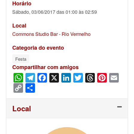
Horário
Sábado, 03/06/2017 das 01:00 às 02:59
Local
Commons Studio Bar - Rio Vermelho
Categoria do evento
Festa
Compartilhar com amigos
WhatsApp
Telegram
Facebook
X
LinkedIn
Twitter
Threads
Pinter
Ema
Copy
Share
Link
Local